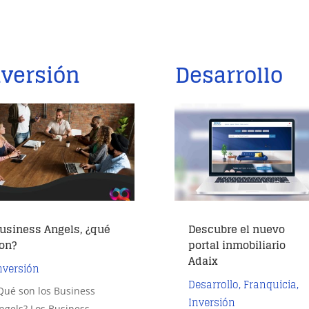
nversión
Desarrollo
usiness Angels, ¿qué
Descubre el nuevo
on?
portal inmobiliario
Adaix
nversión
Desarrollo
,
Franquicia
,
Qué son los Business
Inversión
ngels? Los Business