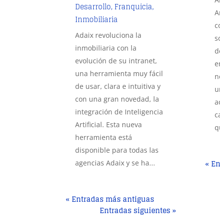
Desarrollo
,
Franquicia
,
A
Inmobiliaria
c
Adaix revoluciona la
s
inmobiliaria con la
d
evolución de su intranet,
e
una herramienta muy fácil
n
de usar, clara e intuitiva y
u
con una gran novedad, la
a
integración de Inteligencia
c
Artificial. Esta nueva
q
herramienta está
disponible para todas las
« E
agencias Adaix y se ha...
« Entradas más antiguas
Entradas siguientes »