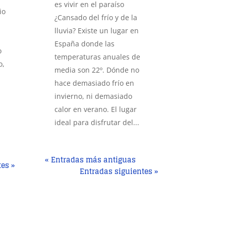
es vivir en el paraíso
io
¿Cansado del frío y de la
lluvia? Existe un lugar en
España donde las
o
temperaturas anuales de
o,
media son 22º. Dónde no
hace demasiado frío en
invierno, ni demasiado
calor en verano. El lugar
ideal para disfrutar del...
« Entradas más antiguas
tes »
Entradas siguientes »