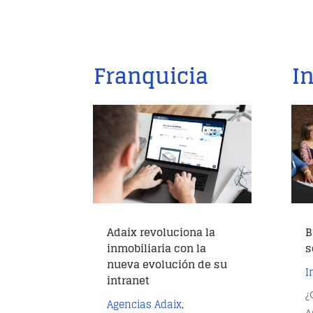
Franquicia
I
Adaix revoluciona la
B
inmobiliaria con la
s
nueva evolución de su
I
intranet
¿
Agencias Adaix
,
A