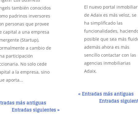
El nuevo portal inmobiliar
ngels también conocidos
de Adaix es más veloz, se
omo padrinos inversores
ha simplificado las
on personas que provee
funcionalidades, haciend
e capital a una empresa
posible que sea más fluid
mergente (Startup),
además ahora es más
ormalmente a cambio de
sencillo contactar con las
na participación
agencias inmobiliarias
ccionaria. No solo cede
Adaix.
apital a la empresa, sino
ue aporta...
« Entradas más antiguas
Entradas siguien
ntradas más antiguas
Entradas siguientes »