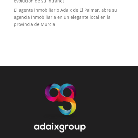
evolución de su intranet
El agente inmobiliario Adaix de El Palmar, abre su
agencia inmobiliaria en un elegante local en la
provincia de Murcia