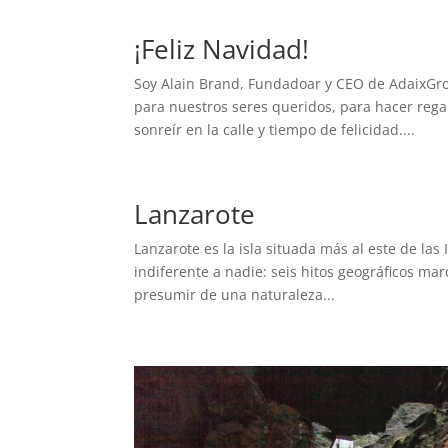
¡Feliz Navidad!
Soy Alain Brand, Fundadoar y CEO de AdaixGrou
para nuestros seres queridos, para hacer reg
sonreír en la calle y tiempo de felicidad....
Lanzarote
Lanzarote es la isla situada más al este de las
indiferente a nadie: seis hitos geográficos ma
presumir de una naturaleza...