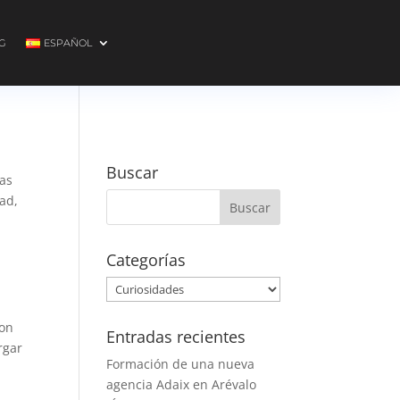
G
ESPAÑOL
Buscar
as
ad,
Categorías
Categorías
con
Entradas recientes
rgar
Formación de una nueva
agencia Adaix en Arévalo