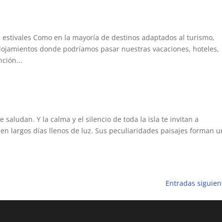
s estivales Como en la mayoría de destinos adaptados al turismo,
lojamientos donde podríamos pasar nuestras vacaciones, hoteles,
ción...
 saludan. Y la calma y el silencio de toda la isla te invitan a
en largos días llenos de luz. Sus peculiaridades paisajes forman u
Entradas siguien