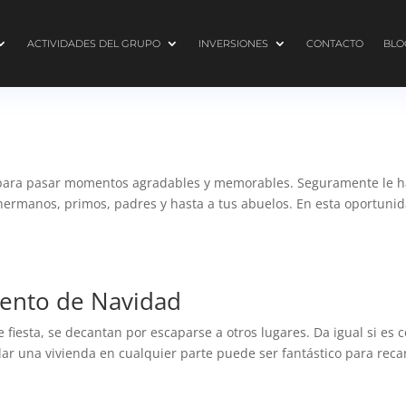
ACTIVIDADES DEL GRUPO
INVERSIONES
CONTACTO
BLO
 para pasar momentos agradables y memorables. Seguramente le h
 hermanos, primos, padres y hasta a tus abuelos. En esta oportunid
uento de Navidad
fiesta, se decantan por escaparse a otros lugares. Da igual si es 
ilar una vivienda en cualquier parte puede ser fantástico para reca